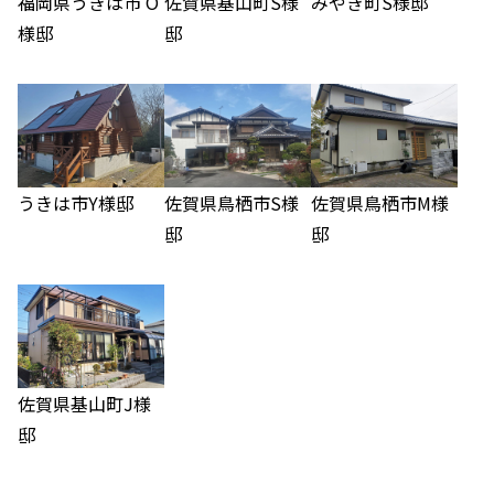
福岡県うきは市 О
佐賀県基山町S様
みやき町S様邸
様邸
邸
うきは市Y様邸
佐賀県鳥栖市S様
佐賀県鳥栖市M様
邸
邸
佐賀県基山町J様
邸